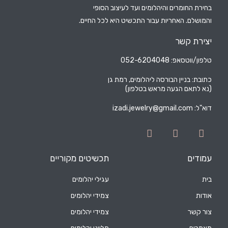
בחירת החומרים והיהלומים ועד לעיצוב הסופי
והמושלם. האחריות עבור התכשיט היא לכל החיים.
יצירת קשר
טלפון/ווטסאפ: 052-6204048
כתובת: בניין הבורסה ליהלומים, רמת גן
(נא לתאם הגעה מראש בטלפון)
דוא"ל:
izadi.jewelry@gmail.com
עמודים
תכשיטים מקוריים
בית
עגילי יהלומים
אודות
צמידי יהלומים
צור קשר
צמידי יהלומים