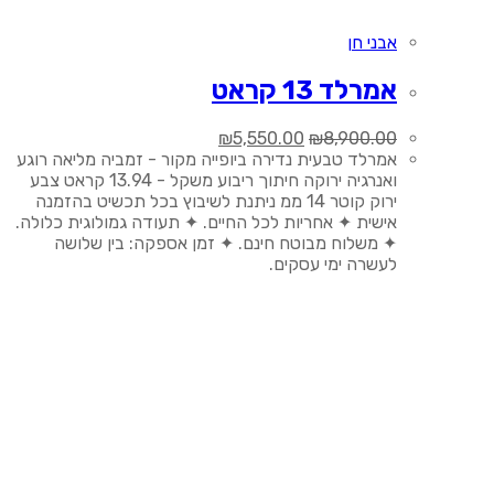
אבני חן
אמרלד 13 קראט
המחיר
המחיר
₪
5,550.00
₪
8,900.00
המקורי
הנוכחי
אמרלד טבעית נדירה ביופייה מקור - זמביה מליאה רוגע
היה:
הוא:
ואנרגיה ירוקה חיתוך ריבוע משקל - 13.94 קראט צבע
₪5,550.00.
₪8,900.00.
ירוק קוטר 14 ממ ניתנת לשיבוץ בכל תכשיט בהזמנה
אישית ✦ אחריות לכל החיים. ✦ תעודה גמולוגית כלולה.
✦ משלוח מבוטח חינם. ✦ זמן אספקה: בין שלושה
לעשרה ימי עסקים.