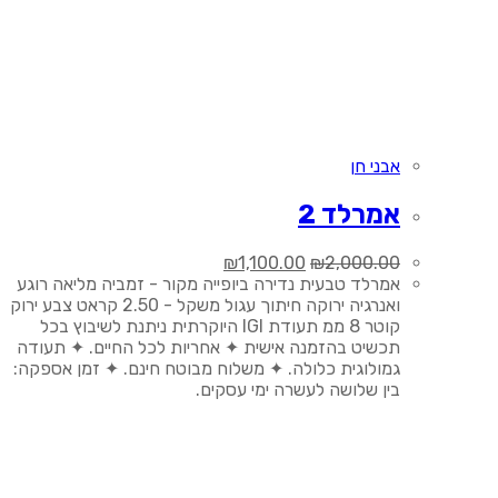
אבני חן
אמרלד 2
המחיר
המחיר
₪
1,100.00
₪
2,000.00
המקורי
הנוכחי
אמרלד טבעית נדירה ביופייה מקור - זמביה מליאה רוגע
היה:
הוא:
ואנרגיה ירוקה חיתוך עגול משקל - 2.50 קראט צבע ירוק
₪1,100.00.
₪2,000.00.
קוטר 8 ממ תעודת IGI היוקרתית ניתנת לשיבוץ בכל
תכשיט בהזמנה אישית ✦ אחריות לכל החיים. ✦ תעודה
גמולוגית כלולה. ✦ משלוח מבוטח חינם. ✦ זמן אספקה:
בין שלושה לעשרה ימי עסקים.