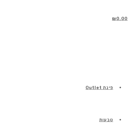
Skip
to
content
₪
0.00
פינת Outlet
טבעות