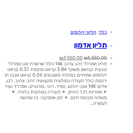
כללי
,
תליוני יהלומים
תליון אדמון
המחיר
המחיר
₪
3,550.00
₪
5,550.00
המקורי
הנוכחי
תליון אמרלד זהב צהוב 14k כולל שרשרת אבן אמרלד
היה:
הוא:
טבעית קבושון משקל 3.84 קראט מוקפת 0.37 קראט
₪3,550.00.
₪5,550.00.
יהלומים אמיתיים במתלה משובצים 0.06 קראט אבנין חן
ירוקות כולל תעודה גמולוגית מקצועית זהב: צהוב, לבן,
אדום 14K אבן: יהלום, ספיר, רובי, מורגנייט, אמרלד ועוד
✦ אחריות לכל החיים. ✦ תעודה גמולוגית כלולה. ✦
משלוח מבוטח חינם. ✦ זמן אספקה: בין שלושה
לעשרה…