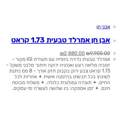
אבני חן
אבן חן אמרלד טבעית 1.73 קראט
המחיר
המחיר
₪
2,880.00
₪
9,900.00
המקורי
הנוכחי
אמרלד טבעית נדירה ביופייה עם תעודת IGI מקור -
היה:
הוא:
זמביה מליאה רוגע ואנרגיה ירוקה חיתוך מלבני משקל -
₪2,880.00.
₪9,900.00.
1.73 קראט צבע ירוק בקבוק חזק אורך - 8 ממ ניתנת
לשיבוץ בכל תכשיט בהזמנה אישית ✦ אחריות לכל
החיים. ✦ תעודה גמולוגית כלולה. ✦ משלוח מבוטח
חינם. ✦ זמן אספקה: בין שלושה לעשרה ימי עסקים.