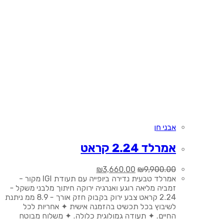
אבני חן
אמרלד 2.24 קראט
המחיר
המחיר
₪
3,660.00
₪
9,900.00
המקורי
הנוכחי
אמרלד טבעית נדירה ביופייה עם תעודת IGI מקור -
היה:
הוא:
זמביה מליאה רוגע ואנרגיה ירוקה חיתוך מלבני משקל -
₪3,660.00.
₪9,900.00.
2.24 קראט צבע ירוק בקבוק חזק אורך - 8.9 ממ ניתנת
לשיבוץ בכל תכשיט בהזמנה אישית ✦ אחריות לכל
החיים. ✦ תעודה גמולוגית כלולה. ✦ משלוח מבוטח