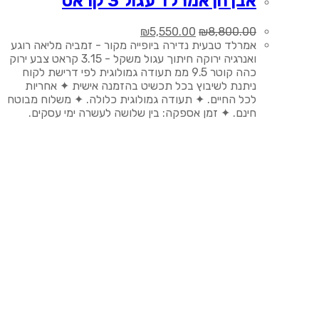
אבן חן אמרלד עגול 3 קראט
המחיר
המחיר
₪
5,550.00
₪
8,800.00
המקורי
הנוכחי
אמרלד טבעית נדירה ביופייה מקור - זמביה מליאה רוגע
היה:
הוא:
ואנרגיה ירוקה חיתוך עגול משקל - 3.15 קראט צבע ירוק
₪5,550.00.
₪8,800.00.
כהה קוטר 9.5 ממ תעודה גמולוגית לפי דרישת לקוח
ניתנת לשיבוץ בכל תכשיט בהזמנה אישית ✦ אחריות
לכל החיים. ✦ תעודה גמולוגית כלולה. ✦ משלוח מבוטח
חינם. ✦ זמן אספקה: בין שלושה לעשרה ימי עסקים.