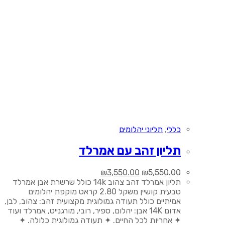
כללי
,
תליוני יהלומים
תליון זהב עם אמרלד
המחיר
המחיר
₪
3,550.00
₪
5,550.00
המקורי
הנוכחי
תליון אמרלד זהב צהוב 14k כולל שרשרת אבן אמרלד
היה:
הוא:
טבעית קושיין משקל 2.80 קראט מוקפת יהלומים
₪3,550.00.
₪5,550.00.
אמיתיים כולל תעודה גמולוגית מקצועית זהב: צהוב, לבן,
אדום 14K אבן: יהלום, ספיר, רובי, מורגנייט, אמרלד ועוד
✦ אחריות לכל החיים. ✦ תעודה גמולוגית כלולה. ✦