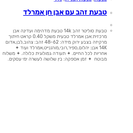
טבעת זהב עם אבן חן אמרלד
טבעת סוליטר זהב 14k טבעת מדהימה ועדינה אבן
מרכזית:אבן אמרלד טבעית משקל 0.40 קראט חיתוך
מרקיזה בצבע ירוק מידה: 48-62 זהב: צהוב,לבן,אדום
14K אבן: יהלום,ספיר,רובי,מורגנייט,אמרלד ועוד ✦
אחריות לכל החיים. ✦ תעודה גמולוגית כלולה. ✦ משלוח
מבוטח ✦ זמן אספקה: בין שלושה לעשרה ימי עסקים.