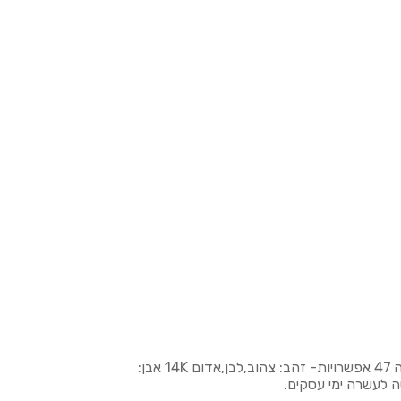
טבעת סוליטר זהב 14k טבעת מדהימה ועדינה אבן מרכזית:גרנט טבעי משקל 2.01 קראט חיתוך מרקיזה בצבע אדום קטיפתי מידה 47 אפשרויות- זהב: צהוב,לבן,אדום 14K אבן:
ה לעשרה ימי עסקים.