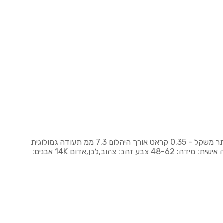
טבעת זהב סוליטר מלכותית משובצת יהלום טבעי באיכות גבוהה שיבוץ 4 שיניים יהלום מרכזי - יהלום טבעי חיתוך מרקיזה נוצץ ביותר משקל - 0.35 קראט אורך היהלום 7.3 ממ תעודה גמולוגית
בינלאומית מידת טבעת- 52 ( ניתן לשינוי ) ניתנת להתאמה אישית ועיצוב אישי,מתאימה גם כטבעת אירוסין מרשימה. ניתנת להתאמה אישית: מידה: 48-62 צבע זהב: צהוב,לבן,אדום 14K אבנים: