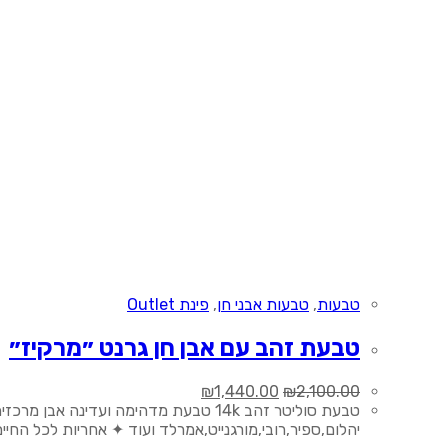
טבעות
,
טבעות אבני חן
,
פינת Outlet
טבעת זהב עם אבן חן גרנט ״מרקיז״
המחיר
המחיר
₪
1,440.00
₪
2,100.00
המקורי
הנוכחי
היה:
הוא:
יהלום,ספיר,רובי,מורגנייט,אמרלד ועוד ✦ אחריות לכל הח
₪1,440.00.
₪2,100.00.