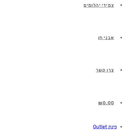
צמידי יהלומים
אבני חן
צרו קשר
₪
0.00
פינת Outlet