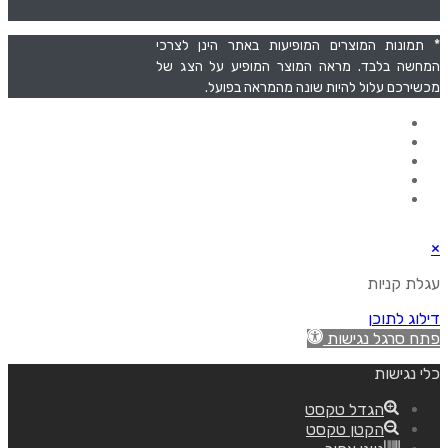
* תמונות המוצרים המופיעות באתר הינן לצרכי
המחשה בלבד. מראה המוצר המופיע על הצג של
מכשירכם עלול להיות שונה מהמראה בפועל.
תפריט
דף הבית
אודות
סל קניות
צרו קשר
מדיניות אחריות והחזרות
קידום ושיווק אורגני Uxellent
×
עגלת קניות
דילוג לתוכן
פתח סרגל נגישות
כלי נגישות
הגדל טקסט
הקטן טקסט