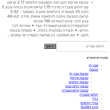
המקורי
הנוכחי
טבעת אירוסין דגם לונה משובצת יהלומים 2.17 קראט
היה:
הוא:
עם יהלום מעבדה מרכזי 1.75 קראט איכות גבוהה צבע E
₪4,900.00.
₪9,800.00.
ניקיון VS מעוטרת ביהלומים מסביב במשקל - 0.42
קראט הטבעת ניתנת להתאמה אישית: מידה: 48-62
צבע זהב: צהובלבןאדום 14K אבנים:
יהלוםספיררובימורגנייטאמרלד ועוד ✦ אחריות לכל
החיים. ✦ תעודה גמולוגית כלולה. ✦ משלוח מבוטח
חינם. ✦ זמן אספקה: בין שלושה לעשרה ימי עסקים.…
חיפוש
חיפוש
עבור:
קטגוריות מוצרים
אבני חן
טבעות
טבעות אבני חן
טבעות אירוסין
טבעות יהלומים
טבעת יהלום טבעי
טבעת יהלום מעבדה
יהלומי מעבדה
כללי
עגילי יהלומים
פינת Outlet