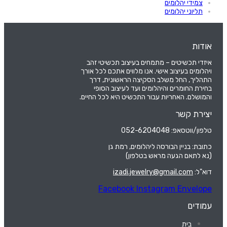
צמידי יהלומים
תליוני יהלומים
אודות
איזדי תכשיטים – מתמחים בעיצוב תכשיטי זהב
ויהלומים בעיצוב אישי. אנו מלווים אתכם לכל אורך
התהליך, החל משלב הסקיצה הראשונית, דרך
בחירת החומרים והיהלומים ועד לעיצוב הסופי
והמושלם. האחריות עבור התכשיט היא לכל החיים.
יצירת קשר
טלפון/ווטסאפ: 052-6204048
כתובת: בניין הבורסה ליהלומים, רמת גן
(נא לתאם הגעה מראש בטלפון)
דוא"ל:
izadi.jewelry@gmail.com
Facebook
Instagram
Envelope
עמודים
בית