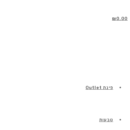
Skip
to
content
₪
0.00
פינת Outlet
טבעות