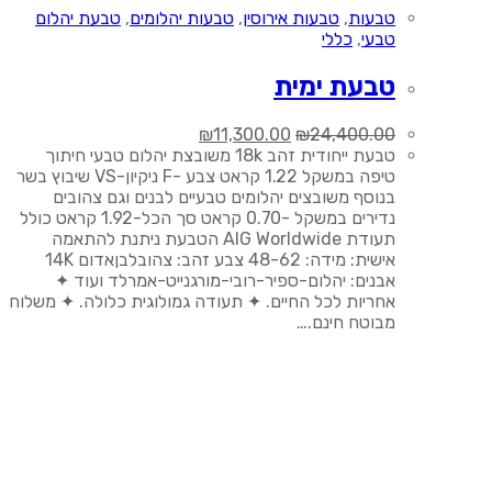
טבעות
,
טבעות אירוסין
,
טבעות יהלומים
,
טבעת יהלום
טבעי
,
כללי
טבעת ימית
המחיר
המחיר
₪
11,300.00
₪
24,400.00
המקורי
הנוכחי
טבעת ייחודית זהב 18k משובצת יהלום טבעי חיתוך
היה:
הוא:
טיפה במשקל 1.22 קראט צבע -F ניקיון-VS שיבוץ בשר
₪11,300.00.
₪24,400.00.
בנוסף משובצים יהלומים טבעיים לבנים וגם צהובים
נדירים במשקל -0.70 קראט סך הכל-1.92 קראט כולל
תעודת AIG Worldwide הטבעת ניתנת להתאמה
אישית: מידה: 48-62 צבע זהב: צהובלבןאדום 14K
אבנים: יהלום-ספיר-רובי-מורגנייט-אמרלד ועוד ✦
אחריות לכל החיים. ✦ תעודה גמולוגית כלולה. ✦ משלוח
מבוטח חינם.…