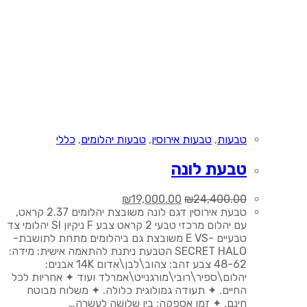
טבעות
,
טבעות אירוסין
,
טבעות יהלומים
,
כללי
טבעת לונה
המחיר
המחיר
₪
19,000.00
₪
24,400.00
המקורי
הנוכחי
טבעת אירוסין דגם לונה משובצת יהלומים 2.37 קראט,
היה:
הוא:
עם יהלום מרכזי טבעי 2 קראט צבע F ניקיון SI יהלומי צד
₪19,000.00.
₪24,400.00.
טבעיים -E VS משובצת גם ביהלומים מתחת לתושבת-
SECRET HALO הטבעת ניתנת להתאמה אישית: מידה:
48-62 צבע זהב: צהוב\לבן\אדום 14K אבנים:
יהלום\ספיר\רובי\מורגנייט\אמרלד ועוד ✦ אחריות לכל
החיים. ✦ תעודה גמולוגית כלולה. ✦ משלוח מבוטח
חינם. ✦ זמן אספקה: בין שלושה לעשרה…