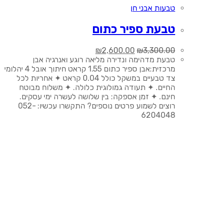
טבעות אבני חן
טבעת ספיר כתום
המחיר
המחיר
₪
2,600.00
₪
3,300.00
המקורי
הנוכחי
טבעת מדהימה ונדירה מליאה רוגע ואנרגיה אבן
היה:
הוא:
מרכזית:אבן ספיר כתום 1.55 קראט חיתוך אובל 4 יהלומי
₪2,600.00.
₪3,300.00.
צד טבעיים במשקל כולל 0.04 קראט ✦ אחריות לכל
החיים. ✦ תעודה גמולוגית כלולה. ✦ משלוח מבוטח
חינם. ✦ זמן אספקה: בין שלושה לעשרה ימי עסקים.
רוצים לשמוע פרטים נוספים? התקשרו עכשיו: 052-
6204048