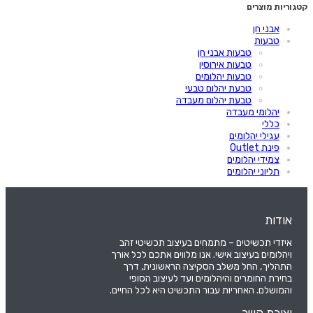
קטגוריות מוצרים
אבני חן
טבעות
טבעות אבני חן
טבעות אירוסין
טבעות יהלומים
טבעת יהלום טבעי
טבעת יהלום מעבדה
יהלומי מעבדה
כללי
עגילי יהלומים
פינת Outlet
צמידי יהלומים
תליוני יהלומים
אודות
איזדי תכשיטים – מתמחים בעיצוב תכשיטי זהב
ויהלומים בעיצוב אישי. אנו מלווים אתכם לכל אורך
התהליך, החל משלב הסקיצה הראשונית, דרך
בחירת החומרים והיהלומים ועד לעיצוב הסופי
והמושלם. האחריות עבור התכשיט היא לכל החיים.
יצירת קשר