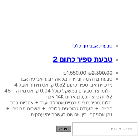
טבעות אבני חן
,
כללי
טבעת ספיר כתום 2
המחיר
המחיר
₪
1,550.00
₪
2,300.00
המקורי
הנוכחי
טבעת מדהימה ונדירה מליאה רוגע ואנרגיה אבן
היה:
הוא:
מרכזית:אבן ספיר כתום 0.52 קראט חיתוך אובל 4
₪1,550.00.
₪2,300.00.
יהלומי צד טבעיים במשקל כולל 0.04 קראט מידה: 48-
62 זהב: צהוב,לבן,אדום 14K אבן:
יהלום,ספיר,רובי,מורגנייט,אמרלד ועוד ✦ אחריות לכל
החיים. ✦ תעודה גמולוגית כלולה. ✦ משלוח מבוטח. ✦
זמן אספקה: בין שלושה לעשרה ימי עסקים.
חיפוש
חיפוש
עבור: