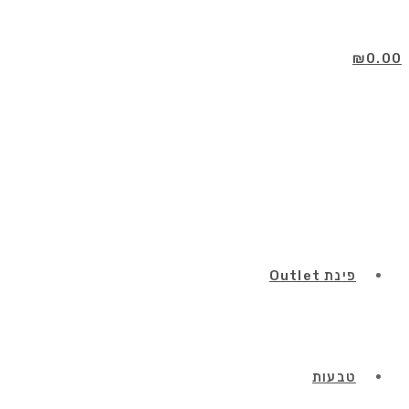
Skip
to
content
₪
0.00
פינת Outlet
טבעות