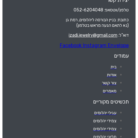
טלפון/ווטסאפ: 052-6204048
כתובת: בניין הבורסה ליהלומים, רמת גן
(נא לתאם הגעה מראש בטלפון)
דוא"ל:
izadi.jewelry@gmail.com
Facebook
Instagram
Envelope
עמודים
בית
אודות
צור קשר
מאמרים
תכשיטים מקוריים
עגילי יהלומים
צמידי יהלומים
צמידי יהלומים
תליוני יהלומים