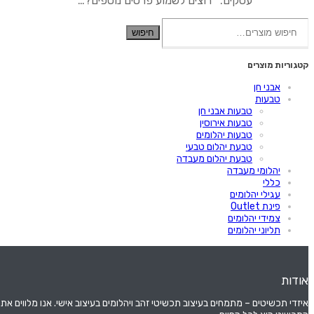
עסקים. רוצים לשמוע פרטים נוספים?…
חיפוש
חיפוש
עבור:
קטגוריות מוצרים
אבני חן
טבעות
טבעות אבני חן
טבעות אירוסין
טבעות יהלומים
טבעת יהלום טבעי
טבעת יהלום מעבדה
יהלומי מעבדה
כללי
עגילי יהלומים
פינת Outlet
צמידי יהלומים
תליוני יהלומים
אודות
איזדי תכשיטים – מתמחים בעיצוב תכשיטי זהב ויהלומים בעיצוב אישי. אנו מלווים 