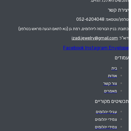
התכשיט היא לכל החיים.
יצירת קשר
טלפון/ווטסאפ: 052-6204048
כתובת: בניין הבורסה ליהלומים, רמת גן (נא לתאם הגעה מראש בטלפון)
דוא"ל:
izadi.jewelry@gmail.com
Facebook
Instagram
Envelope
עמודים
בית
אודות
צור קשר
מאמרים
תכשיטים מקוריים
עגילי יהלומים
צמידי יהלומים
צמידי יהלומים