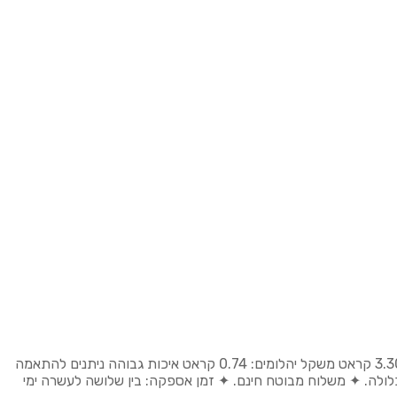
עגילים צמודים לאוזן, משובצים יהלומים עם טופז כחול אמיתי במרכז. עגילים קלאסיים, מתאימים ליום-יום וגם לאירוע. משקל טופז:3.30 קראט משקל יהלומים: 0.74 קראט איכות גבוהה ניתנים להתאמה
תעודה גמולוגית כלולה. ✦ משלוח מבוטח חינם. ✦ זמן אספקה: בין שלושה לעשרה ימי