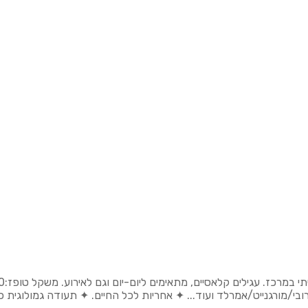
לבן\אדום 14K אבן: יהלום/ספיר/רובי/מורגנייט/אמרלד ועוד... ✦ אחריות לכל החיים. ✦ 