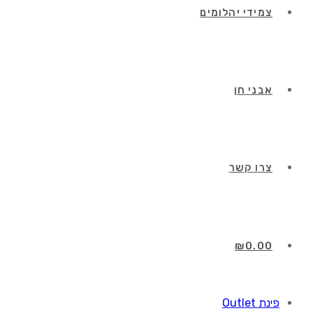
צמידי יהלומים
אבני חן
צרו קשר
₪
0.00
פינת Outlet