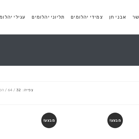
שר
אבני חן
צמידי יהלומים
תליוני יהלומים
עגילי יהלומ
צפייה:
32
64
הכ
מבצע!
מבצע!