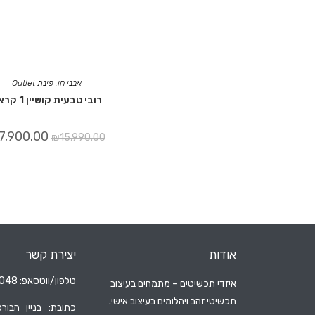
אבני חן
,
פינת Outlet
רובי טבעית קושיין 1 קראט
7,900.00
₪
15,990.00
אודות
יצירת קשר
טלפון/ווטסאפ: 052-6204048
איזדי תכשיטים – מתמחים בעיצוב
תכשיטי זהב ויהלומים בעיצוב אישי.
כתובת: בניין הבורס