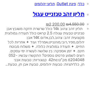
כללי
,
פינת Outlet
,
תליוני יהלומים
תליון זהב טנזנייט עגול
המחיר
המחיר
₪
2,200.00
₪
4,550.00
המקורי
הנוכחי
תליון זהב צהוב 14k כולל שרשרת חזקה משובץ אבן
היה:
הוא:
טנזנייט טבעית עגולה 2.5 קראט כולל תעודה גמולוגית
₪2,200.00.
₪4,550.00.
מקצועית זהב: צהוב,לבן,אדום 14K אבן:
יהלום,ספיר,רובי,מורגנייט,אמרלד ועוד ✦ אחריות לכל
החיים. ✦ תעודה גמולוגית כלולה. ✦ משלוח מבוטח
חינם. ✦ זמן אספקה: בין שלושה לעשרה ימי עסקים.
רוצים לשמוע פרטים נוספים? התקשרו עכשיו: 052-
6204048 מק"ט:42nc קטגוריות: טבעות אבני
חן, כלליתגיות: טבעות יהלומים, טבעת אבן חן, טבעת…