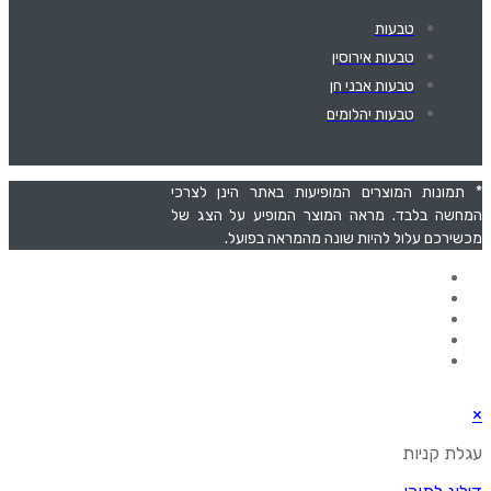
טבעות
טבעות אירוסין
טבעות אבני חן
טבעות יהלומים
* תמונות המוצרים המופיעות באתר הינן לצרכי
המחשה בלבד. מראה המוצר המופיע על הצג של
מכשירכם עלול להיות שונה מהמראה בפועל.
תפריט
דף הבית
אודות
סל קניות
צרו קשר
מדיניות אחריות והחזרות
קידום ושיווק אורגני Uxellent
×
עגלת קניות