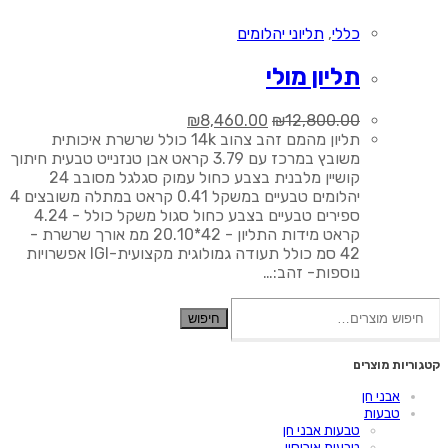
כללי
,
תליוני יהלומים
תליון מולי
המחיר
המחיר
₪
8,460.00
₪
12,800.00
המקורי
הנוכחי
תליון מהמם זהב צהוב 14k כולל שרשרת איכותית
היה:
הוא:
משובץ במרכז עם 3.79 קראט אבן טנזנייט טבעית חיתוך
₪8,460.00.
₪12,800.00.
קושיין מלבנית בצבע כחול עמוק סגלגל מסובב 24
יהלומים טבעיים במשקל 0.41 קראט במתלה משובצים 4
ספירים טבעיים בצבע כחול סגול משקל כולל - 4.24
קראט מידות התליון - 42*20.10 ממ אורך שרשרת -
42 סמ כולל תעודה גמולוגית מקצועית-IGI אפשרויות
נוספות- זהב:…
חיפוש
חיפוש
עבור:
קטגוריות מוצרים
אבני חן
טבעות
טבעות אבני חן
טבעות אירוסין