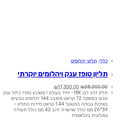
כללי
,
תליוני יהלומים
תליון טופז ענק ויהלומים יוקרתי
המחיר
המחיר
₪
17,300.00
₪
28,000.00
המקורי
הנוכחי
תליון זהב לבן 18K- יחיד בעולם ! משובץ טופז כחול ענק
היה:
הוא:
טבעי במשקל 72 קראט מסובב 144 יהלומים טבעיים
₪17,300.00.
₪28,000.00.
באיכות גבוהה במשקל 1.44 קראט מידות התליון -
39*26 ממ כולל שרשרת זהב 42 סמ כולל תעודה
גמולוגית בינלאומית