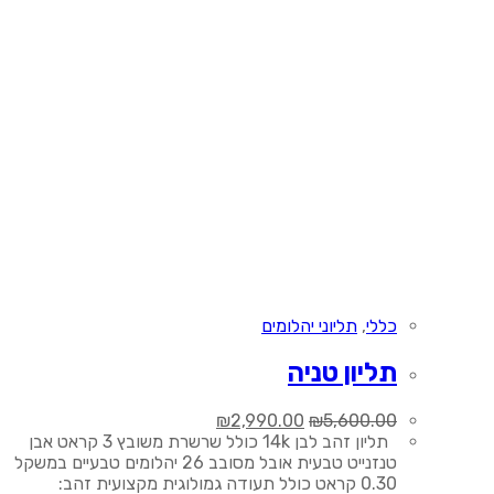
כללי
,
תליוני יהלומים
תליון טניה
המחיר
המחיר
₪
2,990.00
₪
5,600.00
המקורי
הנוכחי
תליון זהב לבן 14k כולל שרשרת משובץ 3 קראט אבן
היה:
הוא:
טנזנייט טבעית אובל מסובב 26 יהלומים טבעיים במשקל
₪2,990.00.
₪5,600.00.
0.30 קראט כולל תעודה גמולוגית מקצועית זהב: