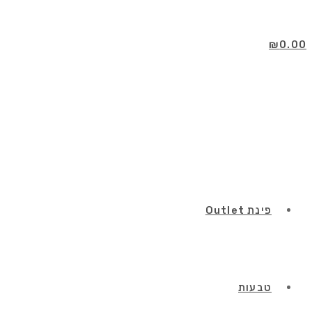
Skip
to
content
₪
0.00
פינת Outlet
טבעות