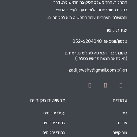
התהליך, החל משלב הסקיצה הראשונית, דרך
בחירת החומרים והיהלומים ועד לעיצוב הסופי
והמושלם. האחריות עבור התכשיט היא לכל החיים.
יצירת קשר
טלפון/ווטסאפ: 052-6204048
כתובת: בניין הבורסה ליהלומים, רמת גן
(נא לתאם הגעה מראש בטלפון)
דוא"ל:
izadi.jewelry@gmail.com
עמודים
תכשיטים מקוריים
בית
עגילי יהלומים
אודות
צמידי יהלומים
צור קשר
צמידי יהלומים