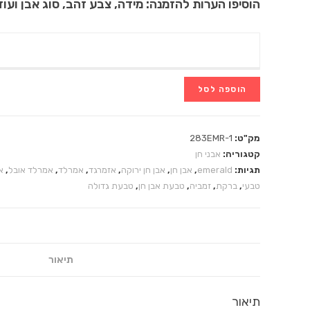
הוסיפו הערות להזמנה: מידה, צבע זהב, סוג אבן ועוד.
הוספה לסל
מק"ט:
283EMR-1
קטגוריה:
אבני חן
תגיות:
emerald
,
אבן חן
,
אבן חן ירוקה
,
אזמרגד
,
אמרלד
,
אמרלד אובל
,
א
טבעי
,
ברקת
,
זמביה
,
טבעת אבן חן
,
טבעת גדולה
תיאור
תיאור