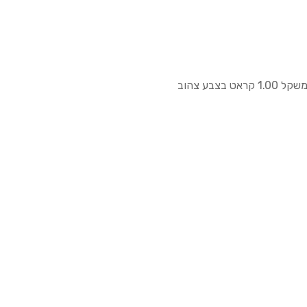
טבעת זהב ורוד 14 קראט משובצת יהלום טבעי חיתוך טיפה משקל 1.00 קראט בצבע צהוב