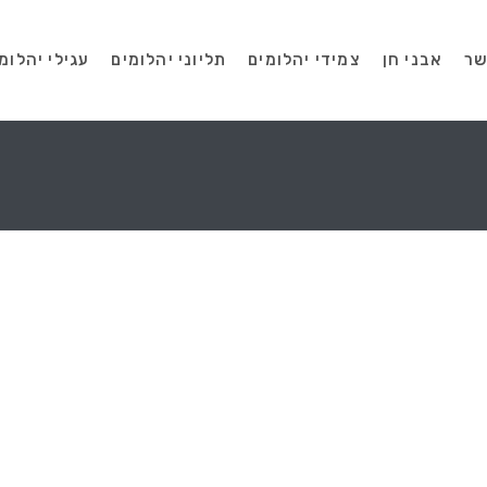
שר
אבני חן
צמידי יהלומים
תליוני יהלומים
עגילי יהלומ