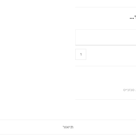
..
טנזנייט
תיאור