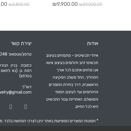
.00
₪
9,900.00
₪
2,800.00
₪
29,000.00
אודות
יצירת קשר
טלפון/ווטסאפ: 052-6204048
איזדי תכשיטים – מתמחים בעיצוב
תכשיטי זהב ויהלומים בעיצוב אישי.
כתובת: בניין הבורס
אנו מלווים אתכם לכל אורך
רמת גן (נא לתאם
בטלפון)
התהליך, החל משלב הסקיצה
הראשונית, דרך בחירת החומרים
דוא"ל:
והיהלומים ועד לעיצוב הסופי
ewelry@gmail.com
והמושלם. האחריות עבור התכשיט
היא לכל החיים.
* תמונות המוצרים המופיעות באתר הינן לצרכי המחשה בלבד. 