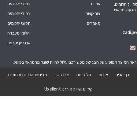
אודות
צמידי יהלומים
ה ליהלומים,
 הגעה מראש
צור קשר
צמידי יהלומים
מאמרים
תליוני יהלומים
izadi.j
יהלומי מעבדה
אבני חן יקרות
מראה המוצר המופיע על הצג של מכשירכם עלול להיות שונה מהמראה בפועל.
דף הבית
אודות
סל קניות
צרו קשר
מדיניות אחריות והחזרות
קידום ושיווק אורגני Uxellent