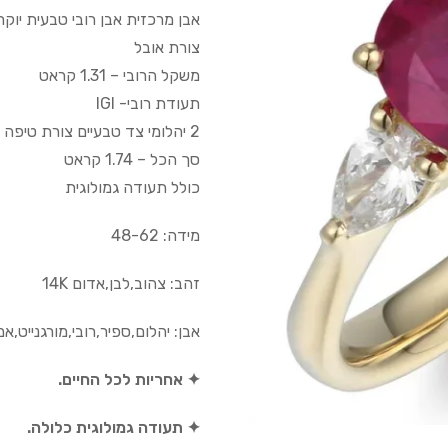
אבן מרכזית אבן רובי טבעית יוק
צורת אובל
משקל הרובי – 1.31 קראט
תעודת רובי- IGI
2 יהלומי צד טבעיים צורת טיפה במשקל 0.43 קראט
סך הכל – 1.74 קראט
כולל תעודה גמולוגית
מידה: 48-62
זהב: צהוב,לבן,אדום 14K
אבן: יהלום,ספיר,רובי,מורגנייט,א
✦ אחריות לכל החיים.
✦ תעודה גמולוגית כלולה.