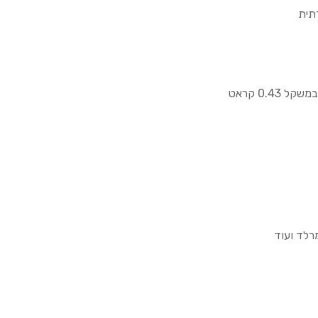
רתית
מרלד ועוד