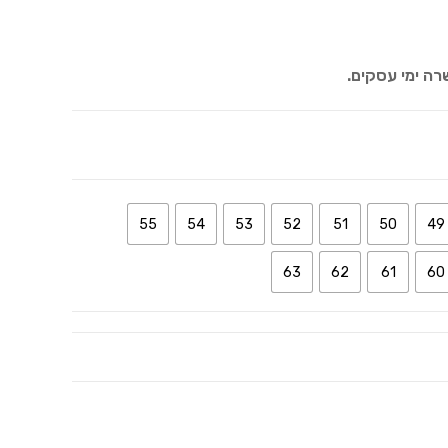
רה ימי עסקים.
55
54
53
52
51
50
49
63
62
61
60