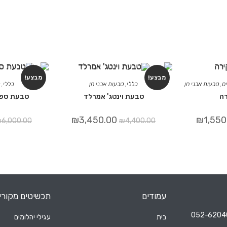
מבצע!
מבצע!
ם
,
טבעות אבני חן
כללי
,
טבעות אבני חן
כללי
,
ה
טבעת וינטג' אמרלד
טבעת ספיר
₪
3,450.00
₪
1,550
₪
6,000.00
₪
4,400.00
עמודים
תכשיטים מקורי
בית
עגילי יהלומים