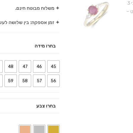
✦ משלוח מבוטח חינם.
✦ זמן אספקה: בין שלושה לעש
בחרו מידה
48
47
46
45
59
58
57
56
בחרו צבע