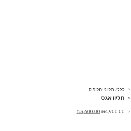
כללי
,
תליוני יהלומים
תליון אגס
₪
3,600.00
₪
4,900.00