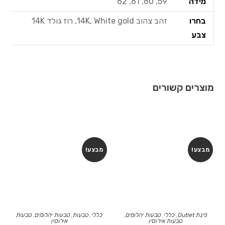
מידה
59, 60, 61, 62
בחרו
זהב צהוב 14K, White gold, רוז גולד 14K
צבע
מוצרים קשורים
מבצע!
מבצע!
פינת Outlet
,
כללי
,
טבעות יהלומים
,
כללי
,
טבעות
,
טבעות יהלומים
,
טבעות
טבעות אירוסין
אירוסין