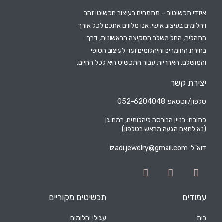
איזדי תכשיטים – מתמחים בעיצוב תכשיטי זהב
ויהלומים בעיצוב אישי. אנו מלווים אתכם לכל אורך
התהליך, החל משלב הסקיצה הראשונית, דרך
בחירת החומרים והיהלומים ועד לעיצוב הסופי
והמושלם. האחריות עבור התכשיט היא לכל החיים.
יצירת קשר
טלפון/ווטסאפ: 052-6204048
כתובת: בניין הבורסה ליהלומים, רמת גן
(נא לתאם הגעה מראש בטלפון)
דוא"ל:
izadi.jewelry@gmail.com
עמודים
תכשיטים מקוריים
בית
עגילי יהלומים