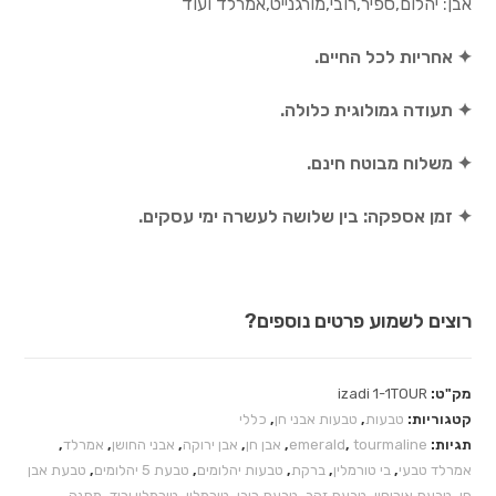
אבן: יהלום,ספיר,רובי,מורגנייט,אמרלד ועוד
✦ אחריות לכל החיים.
✦ תעודה גמולוגית כלולה.
✦ משלוח מבוטח חינם.
✦ זמן אספקה: בין שלושה לעשרה ימי עסקים.
רוצים לשמוע פרטים נוספים?
מק"ט:
izadi 1-1TOUR
קטגוריות:
טבעות
,
טבעות אבני חן
,
כללי
תגיות:
tourmaline
,
emerald
,
אבן חן
,
אבן ירוקה
,
אבני החושן
,
אמרלד
,
אמרלד טבעי
,
בי טורמלין
,
ברקת
,
טבעות יהלומים
,
טבעת 5 יהלומים
,
טבעת אבן
חן
,
טבעת אירוסין
,
טבעת זהב
,
טבעת רובי
,
טורמלין
,
טורמלין ורוד
,
מתנה