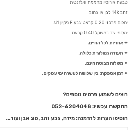
טבעת אירוסין מהממת ואלגנטית
היה:
הוא:
₪3,330.00.
₪4,800.00.
זהב 14k לבן או צהוב
יהלום מרכזי 0.20 קראט צבע F ניקיון si1
יהלומי צד במשקל 0.40 קראט
✦ אחריות לכל החיים.
✦ תעודה גמולוגית כלולה.
✦ משלוח מבוטח חינם.
✦ זמן אספקה: בין שלושה לעשרה ימי עסקים.
רוצים לשמוע פרטים נוספים?
התקשרו עכשיו: 052-6204048
הוסיפו הערות להזמנה: מידה, צבע זהב, סוג אבן ועוד...