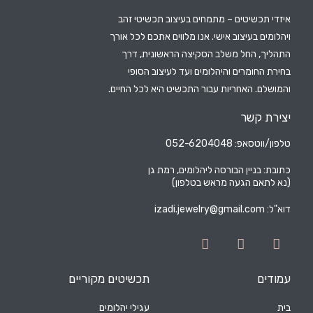
איזדי תכשיטים – מתמחים בעיצוב תכשיטי זהב
ויהלומים בעיצוב אישי. אנו מלווים אתכם לכל אורך
התהליך, החל משלב הסקיצה הראשונית, דרך
בחירת החומרים והיהלומים ועד לעיצוב הסופי
והמושלם. האחריות עבור התכשיט היא לכל החיים.
יצירת קשר
טלפון/ווטסאפ: 052-6204048
כתובת: בניין הבורסה ליהלומים, רמת גן
(נא לתאם הגעה מראש בטלפון)
דוא"ל:
izadi.jewelry@gmail.com
עמודים
תכשיטים מקוריים
בית
עגילי יהלומים