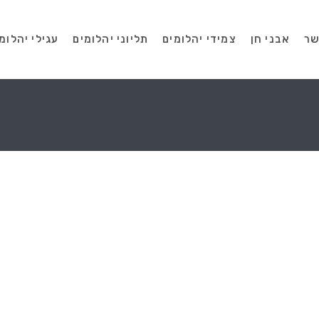
שר
אבני חן
צמידי יהלומים
תליוני יהלומים
עגילי יהלומ