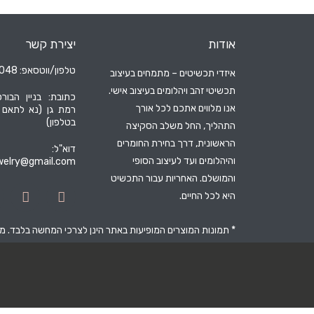
אודות
יצירת קשר
טלפון/ווטסאפ: 052-6204048
איזדי תכשיטים – מתמחים בעיצוב
תכשיטי זהב ויהלומים בעיצוב אישי.
כתובת: בניין הבורס
אנו מלווים אתכם לכל אורך
רמת גן (נא לתאם
בטלפון)
התהליך, החל משלב הסקיצה
הראשונית, דרך בחירת החומרים
דוא"ל:
והיהלומים ועד לעיצוב הסופי
ewelry@gmail.com
והמושלם. האחריות עבור התכשיט
היא לכל החיים.
* תמונות המוצרים המופיעות באתר הינן לצרכי המחשה בלבד. 