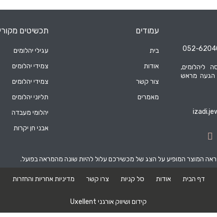
עמודים
תכשיטים מקורי
בית
עגילי יהלומים
אודות
צמידי יהלומים
ה ליהלומים,
 הגעה מראש
צור קשר
צמידי יהלומים
מאמרים
תליוני יהלומים
izadi.j
יהלומי מעבדה
אבני חן יקרות
מראה המוצר המופיע על הצג של מכשירכם עלול להיות שונה מהמראה בפועל.
דף הבית
אודות
סל קניות
צרו קשר
מדיניות אחריות והחזרות
קידום ושיווק אורגני Uxellent