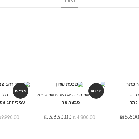
תיאור
מבצע!
מבצע!
ני חן
כללי
,
טבעות
,
טבעות יהלומים
,
טבעות אירוסין
כללי
,
כתר
טבעת שרון
עגילי זהב צמ
₪
3,330.00
₪
5,600
₪
9,990.00
₪
4,800.00