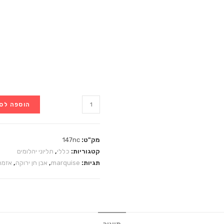
הוספה לס
מק"ט:
147nc
קטגוריות:
כללי
,
תליוני יהלומים
תגיות:
marquise
,
אבן חן ירוקה
,
אזמר