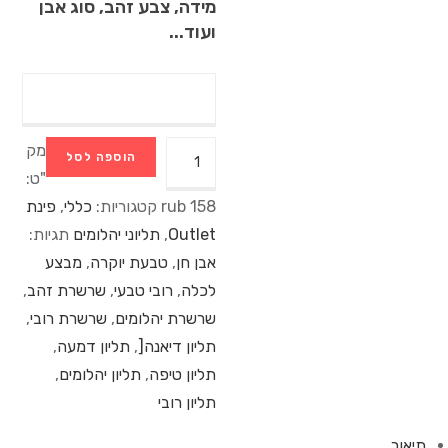
מידה, צבע זהב, סוג אבן
ועוד...
מק
הוספה לסל
"ט:
158 rub
קטגוריות:
כללי
,
פינת
Outlet
,
תליוני יהלומים
תגיות:
אבן חן
,
טבעת יוקרה
,
מבצע
לכלה
,
רובי טבעי
,
שרשרת זהב
,
שרשרת יהלומים
,
שרשרת רובי
,
תליון דיאנה[
,
תליון דמעה
,
תליון טיפה
,
תליון יהלומים
,
תליון רובי
תיאור