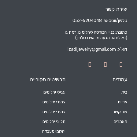
יצירת קשר
טלפון/ווטסאפ: 052-6204048
כתובת: בניין הבורסה ליהלומים, רמת גן
(נא לתאם הגעה מראש בטלפון)
דוא"ל:
izadi.jewelry@gmail.com
עמודים
תכשיטים מקוריים
בית
עגילי יהלומים
אודות
צמידי יהלומים
צור קשר
צמידי יהלומים
מאמרים
תליוני יהלומים
יהלומי מעבדה