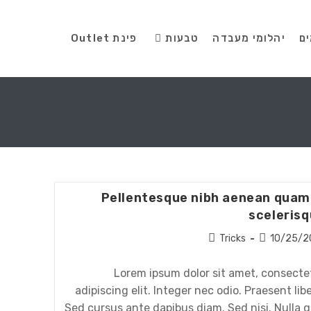
ים
יהלומי מעבדה
טבעות
פינת Outlet
Pellentesque nibh aenean quam
sceleris
Tricks
10/25/2
Lorem ipsum dolor sit amet, consecte
adipiscing elit. Integer nec odio. Praesent libe
Sed cursus ante dapibus diam. Sed nisi. Nulla q