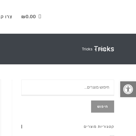
0.00
₪
צרו ק
Tricks
Tricks
>
Blog
>
פתח סרגל נגישות
חיפוש
קטגוריות מוצרים