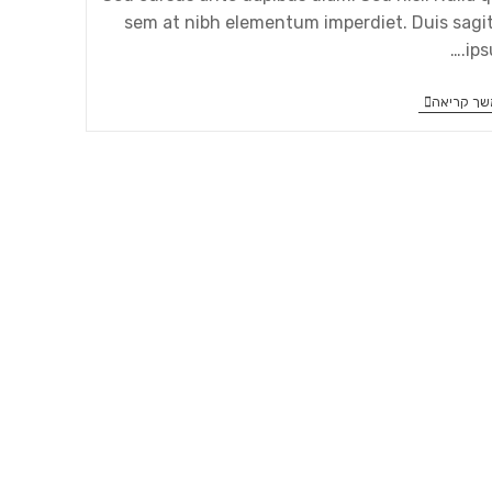
sem at nibh elementum imperdiet. Duis sagit
ips
ך קריאה