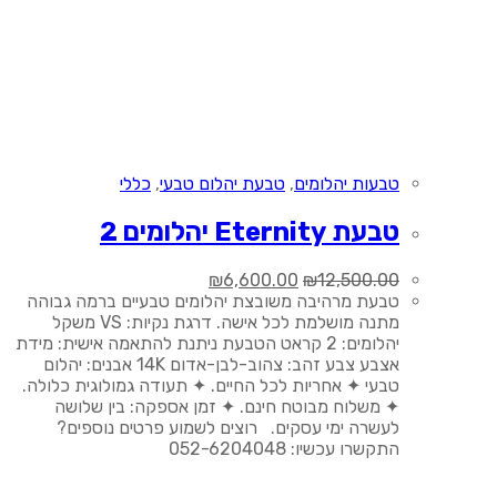
טבעות יהלומים
,
טבעת יהלום טבעי
,
כללי
טבעת Eternity יהלומים 2
המחיר
המחיר
₪
6,600.00
₪
12,500.00
המקורי
הנוכחי
טבעת מרהיבה משובצת יהלומים טבעיים ברמה גבוהה
היה:
הוא:
מתנה מושלמת לכל אישה. דרגת נקיות: VS משקל
₪6,600.00.
₪12,500.00.
יהלומים: 2 קראט הטבעת ניתנת להתאמה אישית: מידת
אצבע צבע זהב: צהוב-לבן-אדום 14K אבנים: יהלום
טבעי ✦ אחריות לכל החיים. ✦ תעודה גמולוגית כלולה.
✦ משלוח מבוטח חינם. ✦ זמן אספקה: בין שלושה
לעשרה ימי עסקים. רוצים לשמוע פרטים נוספים?
התקשרו עכשיו: 052-6204048