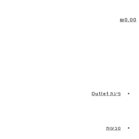
Skip
to
content
₪
0.00
פינת Outlet
טבעות