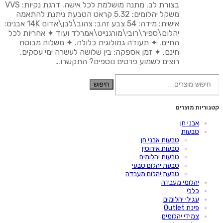
היה:
הוא:
בצורת לב. מתנה מושלמת לכל אישה. דרגת נקיות: VVS
₪29,200.00.
₪54,000.00.
משקל יהלומים: 5.32 קראט הטבעת ניתנת להתאמה
אישית: מידה: 54 צבע זהב: צהוב\לבן\אדום 14K אבנים:
יהלום\ספיר\רובי\מורגנייט\אמרלד ועוד ✦ אחריות לכל
החיים. ✦ תעודה גמולוגית כלולה. ✦ משלוח מבוטח
חינם. ✦ זמן אספקה: בין שלושה לעשרה ימי עסקים.
רוצים לשמוע פרטים נוספים? התקשרו…
חיפוש
חיפוש
עבור:
קטגוריות מוצרים
אבני חן
טבעות
טבעות אבני חן
טבעות אירוסין
טבעות יהלומים
טבעת יהלום טבעי
טבעת יהלום מעבדה
יהלומי מעבדה
כללי
עגילי יהלומים
פינת Outlet
צמידי יהלומים