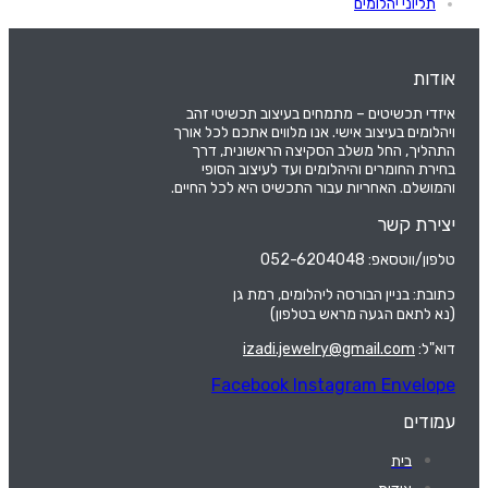
תליוני יהלומים
אודות
איזדי תכשיטים – מתמחים בעיצוב תכשיטי זהב
ויהלומים בעיצוב אישי. אנו מלווים אתכם לכל אורך
התהליך, החל משלב הסקיצה הראשונית, דרך
בחירת החומרים והיהלומים ועד לעיצוב הסופי
והמושלם. האחריות עבור התכשיט היא לכל החיים.
יצירת קשר
טלפון/ווטסאפ: 052-6204048
כתובת: בניין הבורסה ליהלומים, רמת גן
(נא לתאם הגעה מראש בטלפון)
דוא"ל:
izadi.jewelry@gmail.com
Facebook
Instagram
Envelope
עמודים
בית