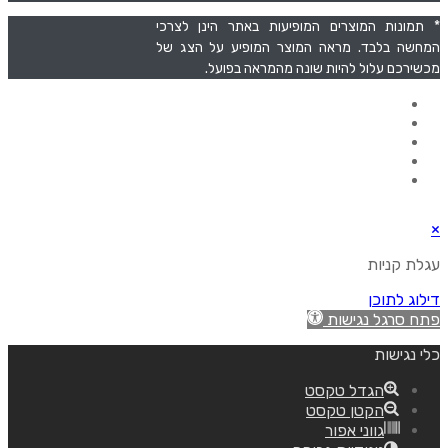
* תמונות המוצרים המופיעות באתר הינן לצרכי
המחשה בלבד. מראה המוצר המופיע על הצג של
מכשירכם עלול להיות שונה מהמראה בפועל.
תפריט
דף הבית
אודות
סל קניות
צרו קשר
מדיניות אחריות והחזרות
קידום ושיווק אורגני Uxellent
×
עגלת קניות
דילוג לתוכן
פתח סרגל נגישות
כלי נגישות
הגדל טקסט
הקטן טקסט
גווני אפור