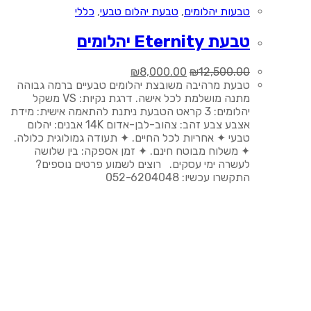
טבעות יהלומים
,
טבעת יהלום טבעי
,
כללי
טבעת Eternity יהלומים
המחיר
המחיר
₪
8,000.00
₪
12,500.00
המקורי
הנוכחי
טבעת מרהיבה משובצת יהלומים טבעיים ברמה גבוהה
היה:
הוא:
מתנה מושלמת לכל אישה. דרגת נקיות: VS משקל
₪8,000.00.
₪12,500.00.
יהלומים: 3 קראט הטבעת ניתנת להתאמה אישית: מידת
אצבע צבע זהב: צהוב-לבן-אדום 14K אבנים: יהלום
טבעי ✦ אחריות לכל החיים. ✦ תעודה גמולוגית כלולה.
✦ משלוח מבוטח חינם. ✦ זמן אספקה: בין שלושה
לעשרה ימי עסקים. רוצים לשמוע פרטים נוספים?
התקשרו עכשיו: 052-6204048