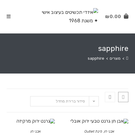
₪
sap
ם
>
sapphire
סידור ברירת מחדל
ני חן
,
פינת Outlet
אבני חן