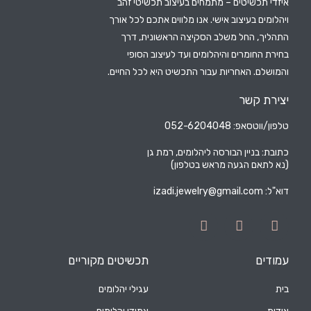
איזדי תכשיטים – מתמחים בעיצוב תכשיטי זהב
ויהלומים בעיצוב אישי. אנו מלווים אתכם לכל אורך
התהליך, החל משלב הסקיצה הראשונית, דרך
בחירת החומרים והיהלומים ועד לעיצוב הסופי
והמושלם. האחריות עבור התכשיט היא לכל החיים.
יצירת קשר
טלפון/ווטסאפ: 052-6204048
כתובת: בניין הבורסה ליהלומים, רמת גן
(נא לתאם הגעה מראש בטלפון)
דוא"ל:
izadi.jewelry@gmail.com
עמודים
תכשיטים מקוריים
בית
עגילי יהלומים